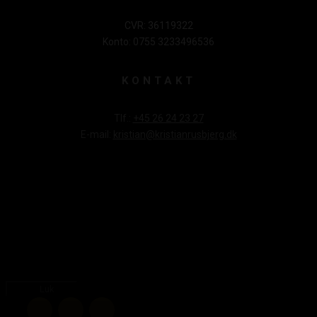
CVR: 36119322
Konto: 0755 3233496536
KONTAKT
Tlf.:
+45 26 24 23 27
E-mail:
kristian@kristianrusbjerg.dk
Luk