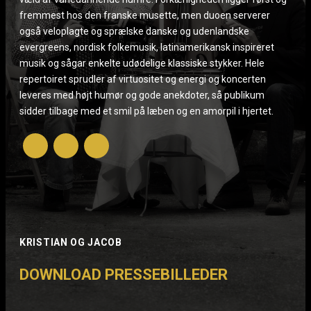
fremmest hos den franske musette, men duoen serverer
også veloplagte og sprælske danske og udenlandske
evergreens, nordisk folkemusik, latinamerikansk inspireret
musik og sågar enkelte udødelige klassiske stykker. Hele
repertoiret sprudler af virtuositet og energi og koncerten
leveres med højt humør og gode anekdoter, så publikum
sidder tilbage med et smil på læben og en amorpil i hjertet.
KRISTIAN OG JACOB
DOWNLOAD PRESSEBILLEDER