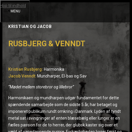
Hop til indhold
MENU
KRISTIAN OG JACOB
RUSBJERG & VENNDT
Kristian Rusbjerg:
Harmonika
Jacob Venndt:
Mundharper, El-bas og Sav
“Mødet mellem storebror og lillebror”
Harmonikaen og mundharpen udgør fundamentet for dette
spændende samarbejde som de sidste 5 år, har betaget og
imponeret publikum rundt omkring i Danmark. Lyden af tyndt
metal sat i svingninger af enten blæsebælg eller lunger er en
fælles passion for de to herrer, der glubsk kaster sig over et
væld af vanedannende numre. Forkærligheden ligger først og